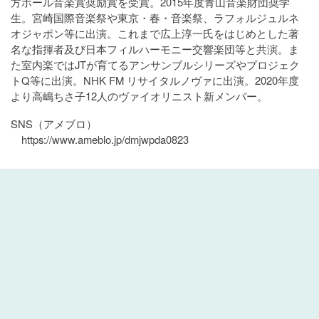
方ホール音楽賞奨励賞を受賞。2015年度青山音楽財団奨学
生。宮崎国際音楽祭や東京・春・音楽祭、ラフォルジュルネ
オジャポン等に出演。これまで広上淳一氏をはじめとした著
名な指揮者及び日本フィルハーモニー交響楽団等と共演。ま
た室内楽ではJTが育てるアンサンブルシリーズやプロジェク
トQ等に出演。NHK FM リサイタルノヴァに出演。2020年度
より高嶋ちさ子12人のヴァイオリニスト新メンバー。
SNS（アメブロ）
https://www.ameblo.jp/dmjwpda0823