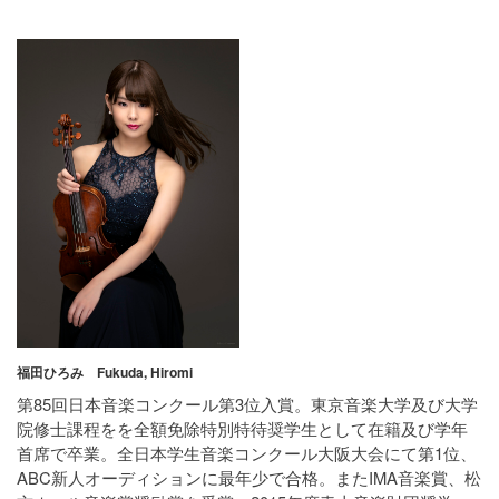
福田ひろみ Fukuda, Hiromi
第85回日本音楽コンクール第3位入賞。東京音楽大学及び大学
院修士課程をを全額免除特別特待奨学生として在籍及び学年
首席で卒業。全日本学生音楽コンクール大阪大会にて第1位、
ABC新人オーディションに最年少で合格。またIMA音楽賞、松